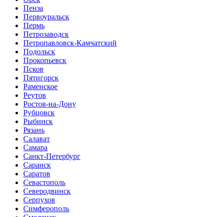
Пенза
Первоуральск
Пермь
Петрозаводск
Петропавловск-Камчатский
Подольск
Прокопьевск
Псков
Пятигорск
Раменское
Реутов
Ростов-на-Дону
Рубцовск
Рыбинск
Рязань
Салават
Самара
Санкт-Петербург
Саранск
Саратов
Севастополь
Северодвинск
Серпухов
Симферополь