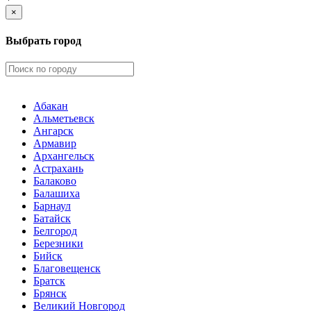
×
Выбрать город
Абакан
Альметьевск
Ангарск
Армавир
Архангельск
Астрахань
Балаково
Балашиха
Барнаул
Батайск
Белгород
Березники
Бийск
Благовещенск
Братск
Брянск
Великий Новгород