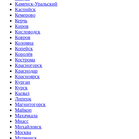
Каменск-Уральский
Каспийск
Кемерово
Керчь
Киров
Кисловодск
Ковров
Коломна
Копейск
Королёв
Кострома
Красногорск
Краснодар
Красноярск
Курган
Курск
Кызыл
Липецк
Магнитогорск
Майкоп
Махачкала
Миасс
Михайловск
Москва
Мурманск