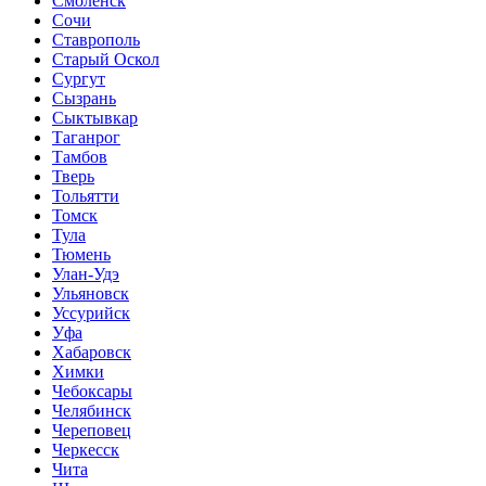
Смоленск
Сочи
Ставрополь
Старый Оскол
Сургут
Сызрань
Сыктывкар
Таганрог
Тамбов
Тверь
Тольятти
Томск
Тула
Тюмень
Улан-Удэ
Ульяновск
Уссурийск
Уфа
Хабаровск
Химки
Чебоксары
Челябинск
Череповец
Черкесск
Чита