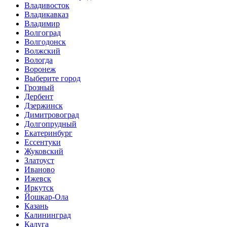
Владивосток
Владикавказ
Владимир
Волгоград
Волгодонск
Волжский
Вологда
Воронеж
Выберите город
Грозный
Дербент
Дзержинск
Димитровоград
Долгопрудный
Екатеринбург
Ессентуки
Жуковский
Златоуст
Иваново
Ижевск
Иркутск
Йошкар-Ола
Казань
Калининград
Калуга