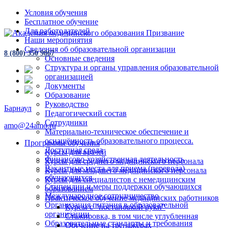
Условия обучения
Бесплатное обучение
Для работодателей
Наши мероприятия
Сведения об образовательной организации
8 (800) 350 9867
Основные сведения
Структура и органы управления образовательной
организацией
Документы
Образование
Руководство
Барнаул
Педагогический состав
Сотрудники
amo@24amo.ru
Материально-техническое обеспечение и
оснащённость образовательного процесса.
Программы обучения
Доступная среда
Курсы для врачей
Финансово-хозяйственная деятельность
Курсы для среднего медицинского персонала
Вакантные места для приема (перевода)
Курсы для младшего медицинского персонала
обучающихся
Курсы для специалистов с немедицинским
Стипендии и меры поддержки обучающихся
образованием
Международное сотрудничество
Практическое обучение медицинских работников
Организация питания в образовательной
Курсы с "постановкой руки"
организации
Стажировка, в том числе углубленная
Образовательные стандарты и требования
Обучение на тренажёрах