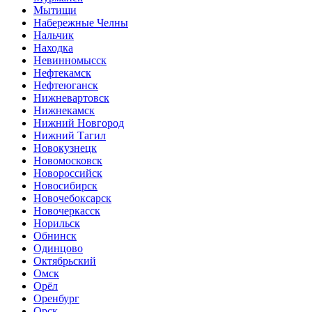
Мытищи
Набережные Челны
Нальчик
Находка
Невинномысск
Нефтекамск
Нефтеюганск
Нижневартовск
Нижнекамск
Нижний Новгород
Нижний Тагил
Новокузнецк
Новомосковск
Новороссийск
Новосибирск
Новочебоксарск
Новочеркасск
Норильск
Обнинск
Одинцово
Октябрьский
Омск
Орёл
Оренбург
Орск