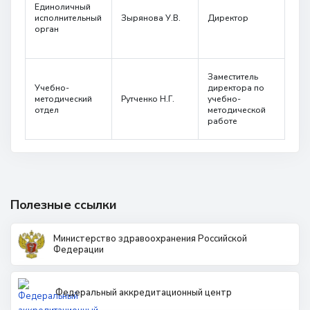
Кра
8 (800) 350 9867
Единоличный
край
исполнительный
Зырянова У.В.
Директор
amo@24amo.ru
Кра
орган
Кра
раб
660
Перейти на портал дистанционного обучения
Заместитель
Кра
Учебно-
директора по
край
методический
Рутченко Н.Г.
учебно-
Кра
отдел
методической
Кра
работе
раб
Полезные ссылки
Министерство здравоохранения Российской
Федерации
Федеральный аккредитационный центр