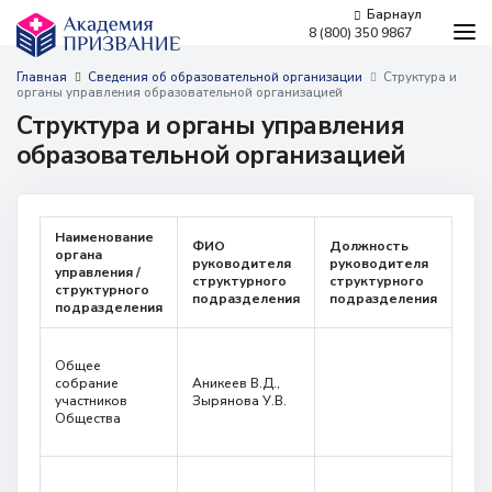
Барнаул
8 (800) 350 9867
Программы обучения
Главная
Сведения об образовательной организации
Структура и
органы управления образовательной организацией
Условия обучения
Структура и органы управления
Бесплатное обучение
образовательной организацией
Для работодателей
Наши мероприятия
Сведения об образовательной организации
Наименование
ФИО
Должность
Ад
органа
руководителя
руководителя
мес
Новости
управления /
структурного
структурного
стр
структурного
подразделения
подразделения
под
Контакты
подразделения
660
Общее
Кра
собрание
Аникеев В.Д.,
край
участников
Зырянова У.В.
Кра
Общества
Кра
раб
г. Барнаул,
​Пролетарская, 146а
660