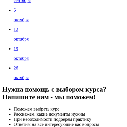
сентября
5
октября
12
октября
19
октября
26
октября
Нужна помощь с выбором курса?
Напишите нам - мы поможем!
Поможем выбрать курс
Расскажем, какие документы нужны
При необходимости подберём практику
Ответим на все интересующие вас вопросы