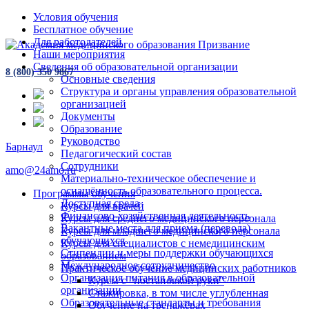
Условия обучения
Бесплатное обучение
Для работодателей
Наши мероприятия
Сведения об образовательной организации
8 (800) 350 9867
Основные сведения
Структура и органы управления образовательной
организацией
Документы
Образование
Руководство
Барнаул
Педагогический состав
Сотрудники
amo@24amo.ru
Материально-техническое обеспечение и
оснащённость образовательного процесса.
Программы обучения
Доступная среда
Курсы для врачей
Финансово-хозяйственная деятельность
Курсы для среднего медицинского персонала
Вакантные места для приема (перевода)
Курсы для младшего медицинского персонала
обучающихся
Курсы для специалистов с немедицинским
Стипендии и меры поддержки обучающихся
образованием
Международное сотрудничество
Практическое обучение медицинских работников
Организация питания в образовательной
Курсы с "постановкой руки"
организации
Стажировка, в том числе углубленная
Образовательные стандарты и требования
Обучение на тренажёрах