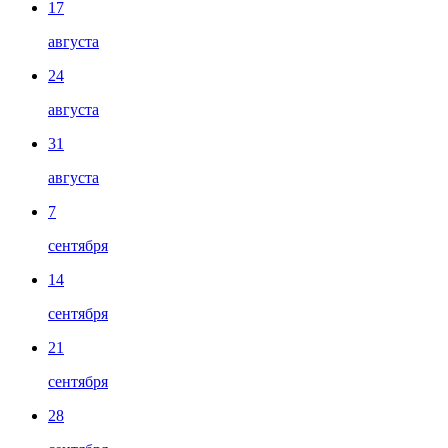
17
августа
24
августа
31
августа
7
сентября
14
сентября
21
сентября
28