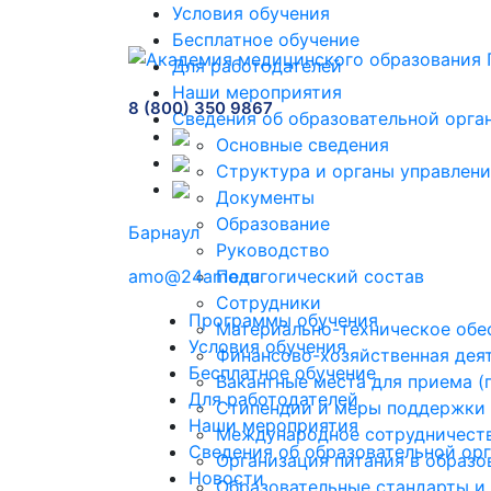
Условия обучения
Бесплатное обучение
Для работодателей
Наши мероприятия
8 (800) 350 9867
Сведения об образовательной орга
Основные сведения
Структура и органы управлени
Документы
Образование
Барнаул
Руководство
amo@24amo.ru
Педагогический состав
Сотрудники
Программы обучения
Материально-техническое обес
Условия обучения
Финансово-хозяйственная дея
Бесплатное обучение
Вакантные места для приема 
Для работодателей
Стипендии и меры поддержки
Наши мероприятия
Международное сотрудничест
Сведения об образовательной ор
Организация питания в образо
Новости
Образовательные стандарты и