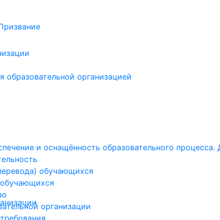
низации
я образовательной организацией
печение и оснащённость образовательного процесса. 
тельность
(перевода) обучающихся
 обучающихся
во
ганизации
вательной организации
 требования