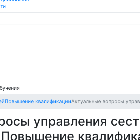
уги
обучения
ей
Повышение квалификации
Актуальные вопросы управ
росы управления сес
 Повышение квалифик