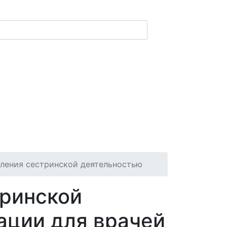
ления сестринской деятельностью
тринской
ации для врачей