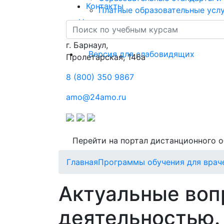
Контакты
Платные образовательные усл
Новости
Контакты
г. Барнаул,
Версия для слабовидящих
​Пролетарская, 146а
8 (800) 350 9867
amo@24amo.ru
Перейти на портал дистанционного 
Главная
Программы обучения для врач
Актуальные воп
деятельностью.