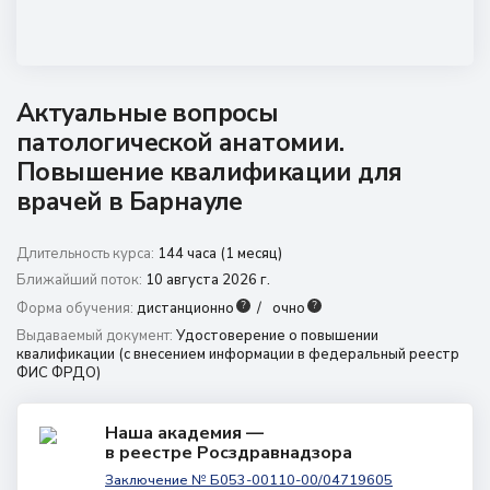
8 (800) 350 9867
amo@24amo.ru
Актуальные вопросы
Перейти на портал дистанционного обучения
патологической анатомии.
Повышение квалификации для
врачей в Барнауле
Длительность курса:
144 часа (1 месяц)
Ближайший поток:
10 августа 2026 г.
?
?
Форма обучения:
дистанционно
очно
Выдаваемый документ:
Удостоверение о повышении
квалификации (с внесением информации в федеральный реестр
ФИС ФРДО)
Наша академия —
в реестре Росздравнадзора
Заключение № Б053-00110-00/04719605