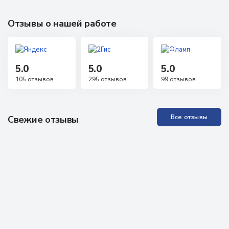
Отзывы о нашей работе
5.0
5.0
5.0
105 отзывов
295 отзывов
99 отзывов
Все отзывы
Свежие отзывы
Прекрасная Академия, отличные специалисты. Проходила
обучение неоднократно, всё понятно, доступно, специалисты
всегда на связи, можно задавать любые вопросы, обратная
связь практически моментальная! Проходила аккредитацию
как неработающий специалист, были определённые
проблемы, но здесь мне помогли, поддержали, научили - в
итоге всё получилось. Очень рекомендую всем!