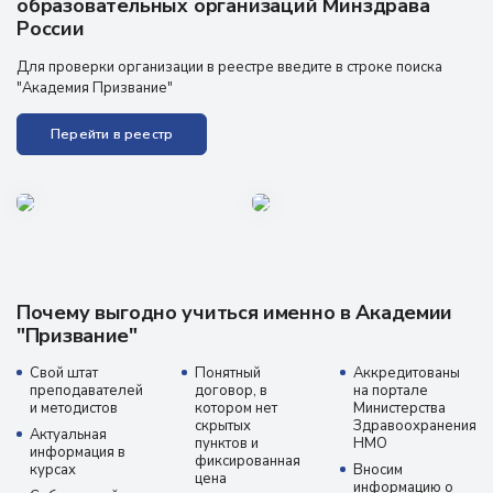
образовательных организаций Минздрава
России
Для проверки организации в реестре введите в строке поиска
"Академия Призвание"
Перейти в реестр
Почему выгодно учиться именно в Академии
"Призвание"
Свой штат
Понятный
Аккредитованы
преподавателей
договор, в
на портале
и методистов
котором нет
Министерства
скрытых
Здравоохранения
Актуальная
пунктов и
НМО
информация в
фиксированная
курсах
Вносим
цена
информацию о