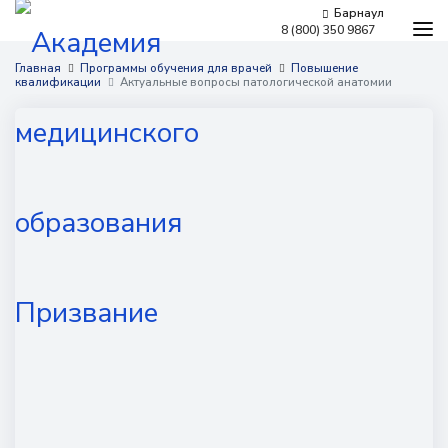
Барнаул
8 (800) 350 9867
Программы обучения
Главная
Программы обучения для врачей
Повышение
квалификации
Актуальные вопросы патологической анатомии
Условия обучения
Бесплатное обучение
Для работодателей
Наши мероприятия
Сведения об образовательной организации
Новости
Контакты
г. Барнаул,
​Пролетарская, 146а