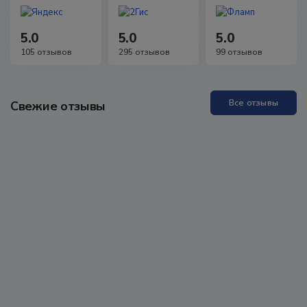
5.0
5.0
5.0
105 отзывов
295 отзывов
99 отзывов
Все отзывы
Свежие отзывы
Прекрасная Академия, отличные специалисты. Проходила
обучение неоднократно, всё понятно, доступно, специалисты
всегда на связи, можно задавать любые вопросы, обратная
связь практически моментальная! Проходила аккредитацию
как неработающий специалист, были определённые
проблемы, но здесь мне помогли, поддержали, научили - в
итоге всё получилось. Очень рекомендую всем!
Отзыв из Яндекс карт
13 марта 2026 г.