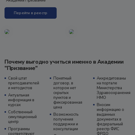
"Академия Призвание"
Перейти в реестр
Почему выгодно учиться именно в Академии
"Призвание"
Свой штат
Понятный
Аккредитованы
преподавателей
договор, в
на портале
и методистов
котором нет
Министерства
скрытых
Здравоохранения
Актуальная
пунктов и
НМО
информация в
фиксированная
курсах
Вносим
цена
информацию о
Собственный
Возможность
выданных
симуляционный
получения
документах в
центр
поддержки и
федеральный
Программы
консультации
реестр ФИС
соответствуют
ФРДО