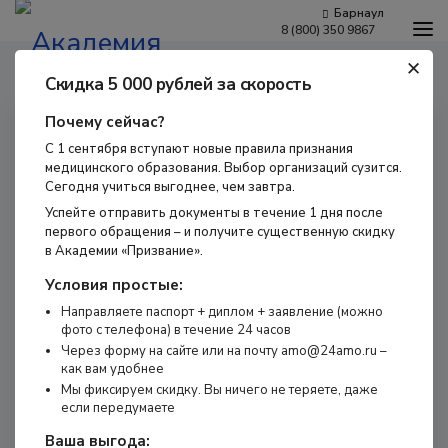
Барнаул
8 (800) 350 9867
+
Программы обучения
Главная
Программы обучения для врачей
Повышение
Скидка 5 000 рублей за скорость
квалификации
Актуальные вопросы ортодонтии
Условия обучения
Почему сейчас?
Бесплатное обучение
С 1 сентября вступают новые правила признания
Для работодателей
медицинского образования. Выбор организаций сузится.
Наши мероприятия
Сегодня учиться выгоднее, чем завтра.
Успейте отправить документы в течение 1 дня после
Сведения об образовательной организации
первого обращения – и получите существенную скидку
Новости
в Академии «Призвание».
Контакты
Условия простые:
Направляете паспорт + диплом + заявление (можно
фото с телефона) в течение 24 часов
Через форму на сайте или на почту amo@24amo.ru –
как вам удобнее
Мы фиксируем скидку. Вы ничего не теряете, даже
если передумаете
г. Барнаул,
​Пролетарская, 146а
Ваша выгода: