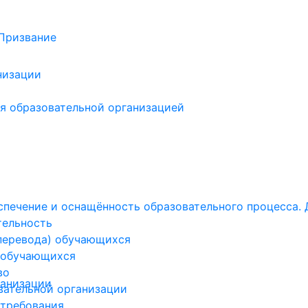
низации
я образовательной организацией
печение и оснащённость образовательного процесса. 
тельность
(перевода) обучающихся
 обучающихся
во
ганизации
вательной организации
 требования