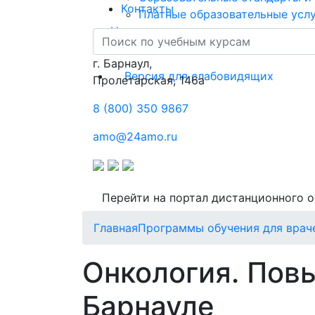
Контакты
Платные образовательные усл
Новости
Контакты
г. Барнаул,
Версия для слабовидящих
​Пролетарская, 146а
8 (800) 350 9867
amo@24amo.ru
Перейти на портал дистанционного 
Главная
Программы обучения для врач
Онкология. Пов
Барнауле