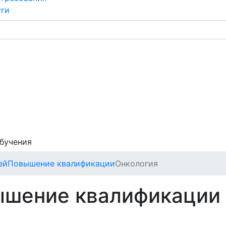
уги
обучения
ей
Повышение квалификации
Онкология
ышение квалификации 