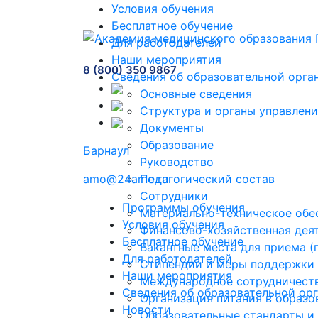
Условия обучения
Бесплатное обучение
Для работодателей
Наши мероприятия
8 (800) 350 9867
Сведения об образовательной орга
Основные сведения
Структура и органы управлени
Документы
Образование
Барнаул
Руководство
amo@24amo.ru
Педагогический состав
Сотрудники
Программы обучения
Материально-техническое обес
Условия обучения
Финансово-хозяйственная дея
Бесплатное обучение
Вакантные места для приема 
Для работодателей
Стипендии и меры поддержки
Наши мероприятия
Международное сотрудничест
Сведения об образовательной ор
Организация питания в образо
Новости
Образовательные стандарты и