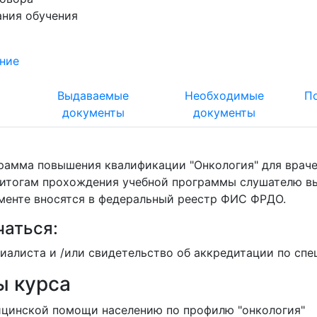
ания обучения
ние
т
Выдаваемые
Необходимые
П
документы
документы
амма повышения квалификации "Онкология" для врачей
о итогам прохождения учебной программы слушателю в
менте вносятся в федеральный реестр ФИС ФРДО.
чаться:
алиста и /или свидетельство об аккредитации по спе
ы курса
ицинской помощи населению по профилю "онкология"