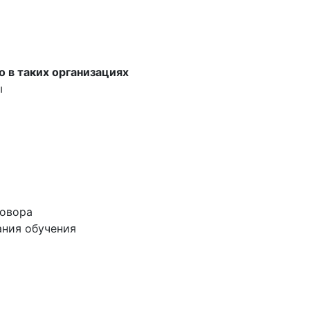
о в таких организациях
ы
говора
ания обучения