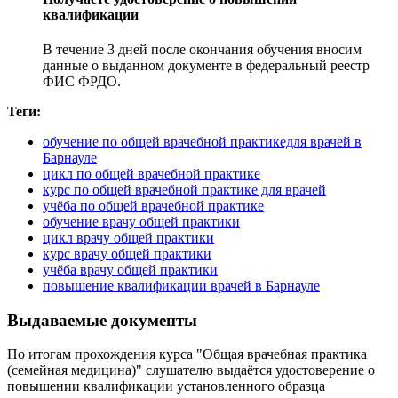
квалификации
В течение 3 дней после окончания обучения вносим
данные о выданном документе в федеральный реестр
ФИС ФРДО.
Теги:
обучение по общей врачебной практикедля врачей в
Барнауле
цикл по общей врачебной практике
курс по общей врачебной практике для врачей
учёба по общей врачебной практике
обучение врачу общей практики
цикл врачу общей практики
курс врачу общей практики
учёба врачу общей практики
повышение квалификации врачей в Барнауле
Выдаваемые документы
По итогам прохождения курса "Общая врачебная практика
(семейная медицина)" слушателю выдаётся удостоверение о
повышении квалификации установленного образца