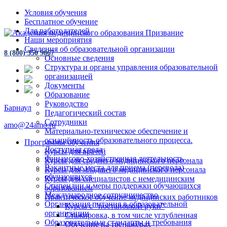
Условия обучения
Бесплатное обучение
Для работодателей
Наши мероприятия
Сведения об образовательной организации
8 (800) 350 9867
Основные сведения
Структура и органы управления образовательной
организацией
Документы
Образование
Руководство
Барнаул
Педагогический состав
Сотрудники
amo@24amo.ru
Материально-техническое обеспечение и
оснащённость образовательного процесса.
Программы обучения
Доступная среда
Курсы для врачей
Финансово-хозяйственная деятельность
Курсы для среднего медицинского персонала
Вакантные места для приема (перевода)
Курсы для младшего медицинского персонала
обучающихся
Курсы для специалистов с немедицинским
Стипендии и меры поддержки обучающихся
образованием
Международное сотрудничество
Практическое обучение медицинских работников
Организация питания в образовательной
Курсы с "постановкой руки"
организации
Стажировка, в том числе углубленная
Образовательные стандарты и требования
Обучение на тренажёрах