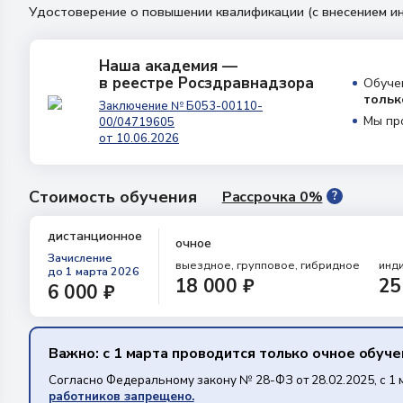
Удостоверение о повышении квалификации (с внесением
Наша академия —
в реестре Росздравнадзора
Обуче
тольк
Заключение № Б053-00110-
Мы пр
00/04719605
от 10.06.2026
Стоимость обучения
Рассрочка 0%
?
дистанционное
очное
Зачисление
выездное, групповое, гибридное
инд
до 1 марта 2026
18 000 ₽
25
6 000 ₽
Важно: с 1 марта проводится только очное обуч
Согласно Федеральному закону № 28-ФЗ от 28.02.2025, с 1 
работников запрещено.