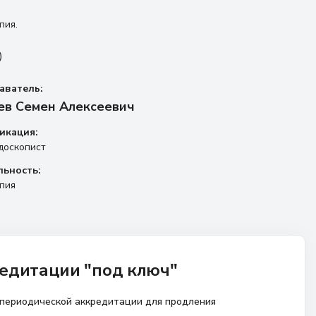
пия.
)
аватель:
ев Семен Алексеевич
икация:
доскопист
льность:
пия
едитации "под ключ"
 периодической аккредитации для продления