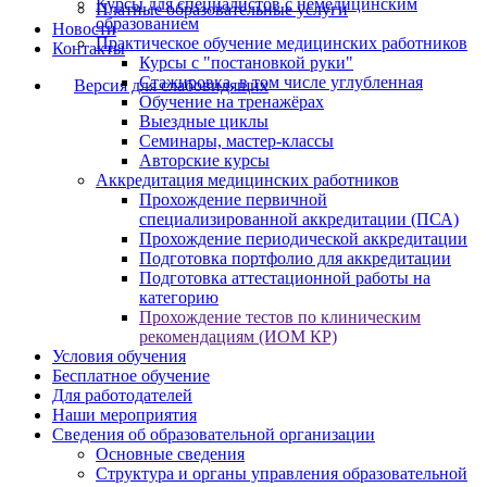
Курсы для специалистов с немедицинским
Платные образовательные услуги
образованием
Новости
Практическое обучение медицинских работников
Контакты
Курсы с "постановкой руки"
Стажировка, в том числе углубленная
Версия для слабовидящих
Обучение на тренажёрах
Выездные циклы
Семинары, мастер-классы
Авторские курсы
Аккредитация медицинских работников
Прохождение первичной
специализированной аккредитации (ПСА)
Прохождение периодической аккредитации
Подготовка портфолио для аккредитации
Подготовка аттестационной работы на
категорию
Прохождение тестов по клиническим
рекомендациям (ИОМ КР)
Условия обучения
Бесплатное обучение
Для работодателей
Наши мероприятия
Сведения об образовательной организации
Основные сведения
Структура и органы управления образовательной