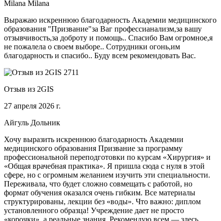
Milana Milana
Выражаю искреннюю благодарность Академии медицинского
образования "Призвание"за Ваг профессианализм,за вашу
отзывчивость,за доброту и помощь.. Спасибо Вам огромное,я
не пожалела о своем выборе.. Сотрудники огонь,им
благодарность и спасибо.. Буду всем рекомендовать Вас.
Отзыв из 2GIS
27 апреля 2026 г.
Айгуль Дольник
Хочу выразить искреннюю благодарность Академии
медицинского образования Призвание за программу
профессиональной переподготовки по курсам «Хирургия» и
«Общая врачебная практика». Я пришла сюда с нуля в этой
сфере, но с огромным желанием изучить эти специальности.
Переживала, что будет сложно совмещать с работой, но
формат обучения оказался очень гибким. Все материалы
структурированы, лекции без «воды». Что важно: диплом
установленного образца! Учреждение дает не просто
«корочки», а реальные знания. Рекомендую всем — здесь