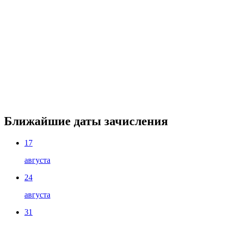
Ближайшие даты зачисления
17
августа
24
августа
31