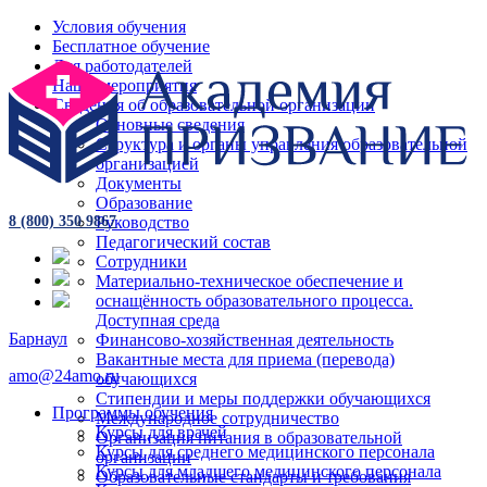
Условия обучения
Бесплатное обучение
Для работодателей
Наши мероприятия
Сведения об образовательной организации
Основные сведения
Структура и органы управления образовательной
организацией
Документы
Образование
Руководство
8 (800) 350 9867
Педагогический состав
Сотрудники
Материально-техническое обеспечение и
оснащённость образовательного процесса.
Доступная среда
Барнаул
Финансово-хозяйственная деятельность
Вакантные места для приема (перевода)
amo@24amo.ru
обучающихся
Стипендии и меры поддержки обучающихся
Программы обучения
Международное сотрудничество
Курсы для врачей
Организация питания в образовательной
Курсы для среднего медицинского персонала
организации
Курсы для младшего медицинского персонала
Образовательные стандарты и требования