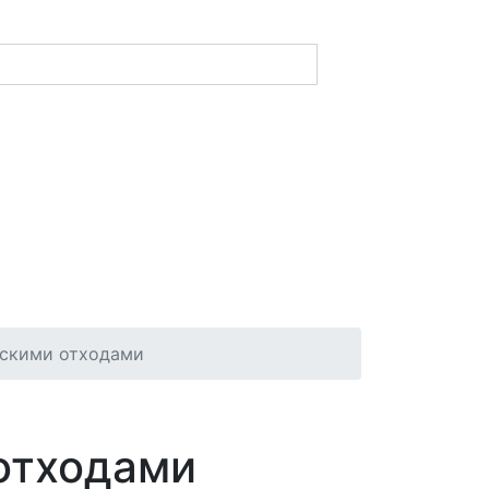
нскими отходами
отходами