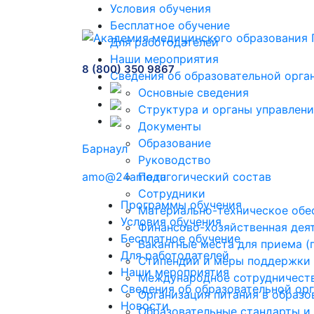
Условия обучения
Бесплатное обучение
Для работодателей
Наши мероприятия
8 (800) 350 9867
Сведения об образовательной орга
Основные сведения
Структура и органы управлени
Документы
Образование
Барнаул
Руководство
amo@24amo.ru
Педагогический состав
Сотрудники
Программы обучения
Материально-техническое обес
Условия обучения
Финансово-хозяйственная дея
Бесплатное обучение
Вакантные места для приема 
Для работодателей
Стипендии и меры поддержки
Наши мероприятия
Международное сотрудничест
Сведения об образовательной ор
Организация питания в образо
Новости
Образовательные стандарты и