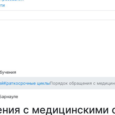
уги
обучения
ей
Краткосрочные циклы
Порядок обращения с медици
Барнауле
ния с медицинскими 