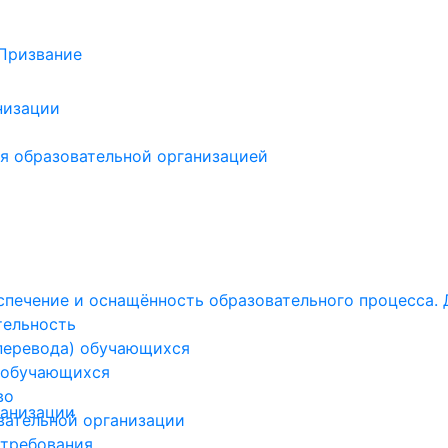
низации
я образовательной организацией
печение и оснащённость образовательного процесса. 
тельность
(перевода) обучающихся
 обучающихся
во
ганизации
вательной организации
 требования