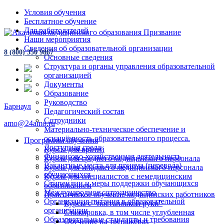
Условия обучения
Бесплатное обучение
Для работодателей
Наши мероприятия
Сведения об образовательной организации
8 (800) 350 9867
Основные сведения
Структура и органы управления образовательной
организацией
Документы
Образование
Руководство
Барнаул
Педагогический состав
Сотрудники
amo@24amo.ru
Материально-техническое обеспечение и
оснащённость образовательного процесса.
Программы обучения
Доступная среда
Курсы для врачей
Финансово-хозяйственная деятельность
Курсы для среднего медицинского персонала
Вакантные места для приема (перевода)
Курсы для младшего медицинского персонала
обучающихся
Курсы для специалистов с немедицинским
Стипендии и меры поддержки обучающихся
образованием
Международное сотрудничество
Практическое обучение медицинских работников
Организация питания в образовательной
Курсы с "постановкой руки"
организации
Стажировка, в том числе углубленная
Образовательные стандарты и требования
Обучение на тренажёрах