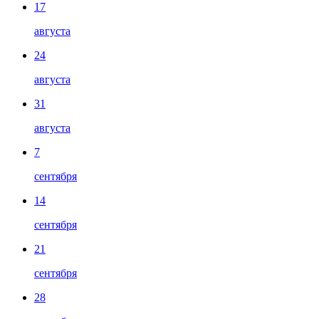
17
августа
24
августа
31
августа
7
сентября
14
сентября
21
сентября
28