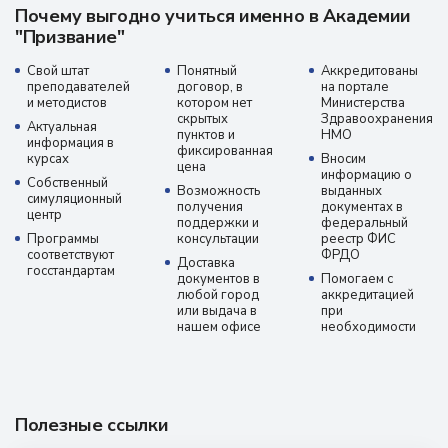
Почему выгодно учиться именно в Академии
"Призвание"
Свой штат
Понятный
Аккредитованы
преподавателей
договор, в
на портале
и методистов
котором нет
Министерства
скрытых
Здравоохранения
Актуальная
пунктов и
НМО
информация в
фиксированная
курсах
Вносим
цена
информацию о
Собственный
Возможность
выданных
симуляционный
получения
документах в
центр
поддержки и
федеральный
Программы
консультации
реестр ФИС
соответствуют
ФРДО
Доставка
госстандартам
документов в
Помогаем с
любой город
аккредитацией
или выдача в
при
нашем офисе
необходимости
Полезные ссылки