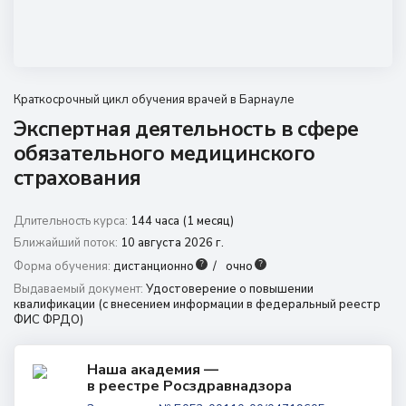
Краткосрочный цикл обучения врачей в Барнауле
Экспертная деятельность в сфере
г. Барнаул,
​Пролетарская, 146а
обязательного медицинского
8 (800) 350 9867
страхования
amo@24amo.ru
Длительность курса:
144 часа (1 месяц)
Ближайший поток:
10 августа 2026 г.
Перейти на портал дистанционного обучения
?
?
Форма обучения:
дистанционно
очно
Выдаваемый документ:
Удостоверение о повышении
квалификации (с внесением информации в федеральный реестр
ФИС ФРДО)
Наша академия —
в реестре Росздравнадзора