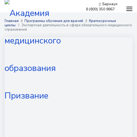
Барнаул
8 (800) 350 9867
Программы обучения
Главная
Программы обучения для врачей
Краткосрочные
циклы
Экспертная деятельность в сфере обязательного медицинского
страхования
Условия обучения
Бесплатное обучение
Для работодателей
Наши мероприятия
Сведения об образовательной организации
Новости
Контакты