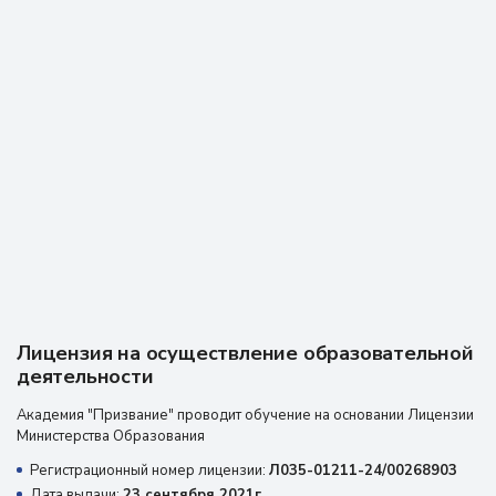
В Академии призвания проходила профессиональную
переподготовку, была очень благодарна 9преподавателям
за очень объёмные лекции, практические навыки, все
доступно и понятно для человека, который первый раз
оказывается здесь. Спасибо всем!!! Буду и дальше обучаться
в Академии призвание. Рекомендую!!!!
Отзыв из Яндекс карт
19 августа 2025 г.
Лицензия на осуществление образовательной
деятельности
Академия "Призвание" проводит обучение на основании Лицензии
Министерства Образования
Регистрационный номер лицензии:
Л035-01211-24/00268903
Дата выдачи:
23 сентября 2021г.