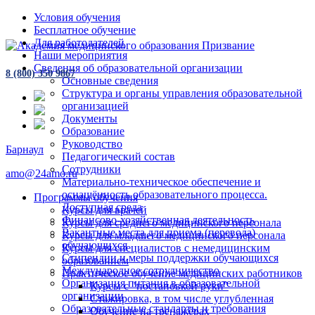
Условия обучения
Бесплатное обучение
Для работодателей
Наши мероприятия
Сведения об образовательной организации
8 (800) 350 9867
Основные сведения
Структура и органы управления образовательной
организацией
Документы
Образование
Руководство
Барнаул
Педагогический состав
Сотрудники
amo@24amo.ru
Материально-техническое обеспечение и
оснащённость образовательного процесса.
Программы обучения
Доступная среда
Курсы для врачей
Финансово-хозяйственная деятельность
Курсы для среднего медицинского персонала
Вакантные места для приема (перевода)
Курсы для младшего медицинского персонала
обучающихся
Курсы для специалистов с немедицинским
Стипендии и меры поддержки обучающихся
образованием
Международное сотрудничество
Практическое обучение медицинских работников
Организация питания в образовательной
Курсы с "постановкой руки"
организации
Стажировка, в том числе углубленная
Образовательные стандарты и требования
Обучение на тренажёрах