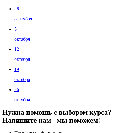
28
сентября
5
октября
12
октября
19
октября
26
октября
Нужна помощь с выбором курса?
Напишите нам - мы поможем!
Поможем выбрать курс