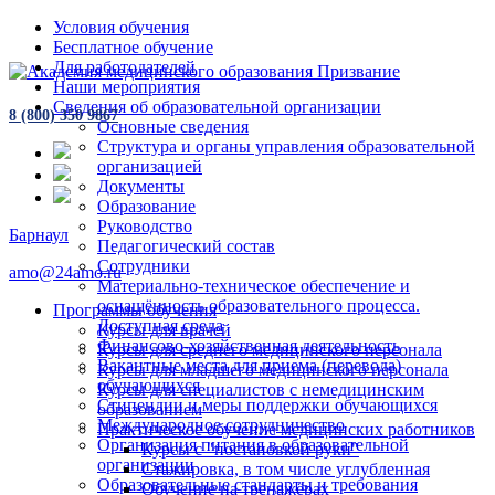
Условия обучения
Бесплатное обучение
Для работодателей
Наши мероприятия
Сведения об образовательной организации
8 (800) 350 9867
Основные сведения
Структура и органы управления образовательной
организацией
Документы
Образование
Руководство
Барнаул
Педагогический состав
Сотрудники
amo@24amo.ru
Материально-техническое обеспечение и
оснащённость образовательного процесса.
Программы обучения
Доступная среда
Курсы для врачей
Финансово-хозяйственная деятельность
Курсы для среднего медицинского персонала
Вакантные места для приема (перевода)
Курсы для младшего медицинского персонала
обучающихся
Курсы для специалистов с немедицинским
Стипендии и меры поддержки обучающихся
образованием
Международное сотрудничество
Практическое обучение медицинских работников
Организация питания в образовательной
Курсы с "постановкой руки"
организации
Стажировка, в том числе углубленная
Образовательные стандарты и требования
Обучение на тренажёрах