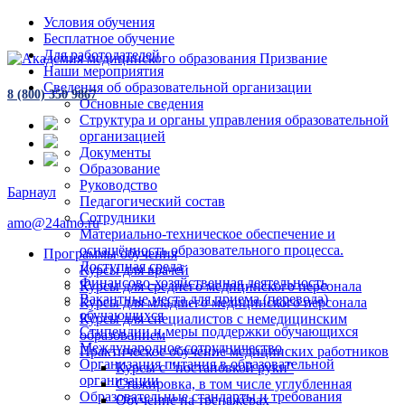
Условия обучения
Бесплатное обучение
Для работодателей
Наши мероприятия
Сведения об образовательной организации
8 (800) 350 9867
Основные сведения
Структура и органы управления образовательной
организацией
Документы
Образование
Руководство
Барнаул
Педагогический состав
Сотрудники
amo@24amo.ru
Материально-техническое обеспечение и
оснащённость образовательного процесса.
Программы обучения
Доступная среда
Курсы для врачей
Финансово-хозяйственная деятельность
Курсы для среднего медицинского персонала
Вакантные места для приема (перевода)
Курсы для младшего медицинского персонала
обучающихся
Курсы для специалистов с немедицинским
Стипендии и меры поддержки обучающихся
образованием
Международное сотрудничество
Практическое обучение медицинских работников
Организация питания в образовательной
Курсы с "постановкой руки"
организации
Стажировка, в том числе углубленная
Образовательные стандарты и требования
Обучение на тренажёрах