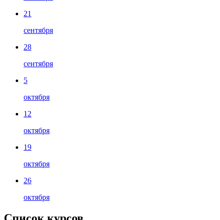
21
сентября
28
сентября
5
октября
12
октября
19
октября
26
октября
Список курсов