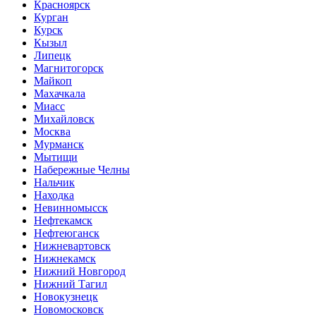
Красноярск
Курган
Курск
Кызыл
Липецк
Магнитогорск
Майкоп
Махачкала
Миасс
Михайловск
Москва
Мурманск
Мытищи
Набережные Челны
Нальчик
Находка
Невинномысск
Нефтекамск
Нефтеюганск
Нижневартовск
Нижнекамск
Нижний Новгород
Нижний Тагил
Новокузнецк
Новомосковск