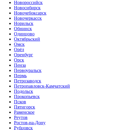
Новороссийск
Новосибирск
Новочебоксарск
Новочеркасск
Норильск
Обнинск
Одинцово
Октябрьский
Омск
Орёл
Оренбург
Орск
Пенза
Первоуральск
Пермь
Петрозаводск
Петропавловск-Камчатский
Подольск
Прокопьевск
Псков
Пятигорск
Раменское
Реутов
Ростов-на-Дону
Рубцовск