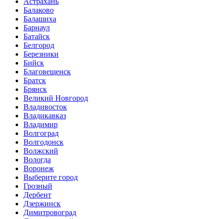
Астрахань
Балаково
Балашиха
Барнаул
Батайск
Белгород
Березники
Бийск
Благовещенск
Братск
Брянск
Великий Новгород
Владивосток
Владикавказ
Владимир
Волгоград
Волгодонск
Волжский
Вологда
Воронеж
Выберите город
Грозный
Дербент
Дзержинск
Димитровоград