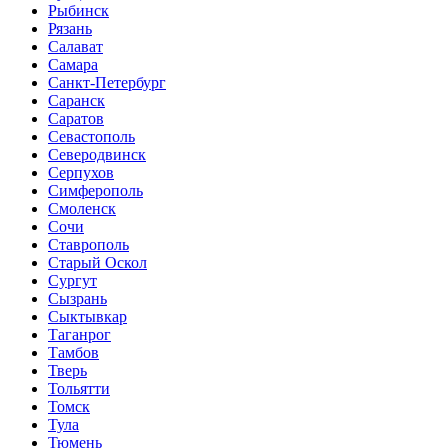
Рыбинск
Рязань
Салават
Самара
Санкт-Петербург
Саранск
Саратов
Севастополь
Северодвинск
Серпухов
Симферополь
Смоленск
Сочи
Ставрополь
Старый Оскол
Сургут
Сызрань
Сыктывкар
Таганрог
Тамбов
Тверь
Тольятти
Томск
Тула
Тюмень