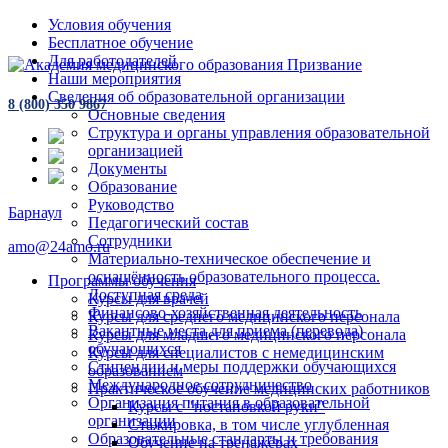
Условия обучения
Бесплатное обучение
Для работодателей
Наши мероприятия
Сведения об образовательной организации
8 (800) 350 9867
Основные сведения
Структура и органы управления образовательной
организацией
Документы
Образование
Руководство
Барнаул
Педагогический состав
Сотрудники
amo@24amo.ru
Материально-техническое обеспечение и
оснащённость образовательного процесса.
Программы обучения
Доступная среда
Курсы для врачей
Финансово-хозяйственная деятельность
Курсы для среднего медицинского персонала
Вакантные места для приема (перевода)
Курсы для младшего медицинского персонала
обучающихся
Курсы для специалистов с немедицинским
Стипендии и меры поддержки обучающихся
образованием
Международное сотрудничество
Практическое обучение медицинских работников
Организация питания в образовательной
Курсы с "постановкой руки"
организации
Стажировка, в том числе углубленная
Образовательные стандарты и требования
Обучение на тренажёрах