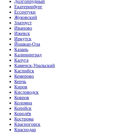
Долгопрудный
Екатеринбург
Ессентуки
Жуковский
Златоуст
Иваново
Ижевск
Иркутск
Йошкар-Ола
Казань
Калининград
Калуга
Каменск-Уральский
Каспийск
Кемерово
Керчь
Киров
Кисловодск
Ковров
Коломна
Копейск
Королёв
Кострома
Красногорск
Краснодар