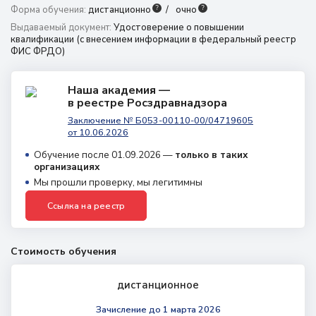
?
?
Форма обучения:
дистанционно
очно
г. Барнаул,
Выдаваемый документ:
Удостоверение о повышении
​Пролетарская, 146а
квалификации (с внесением информации в федеральный реестр
ФИС ФРДО)
8 (800) 350 9867
amo@24amo.ru
Наша академия —
в реестре Росздравнадзора
Заключение № Б053-00110-00/04719605
Перейти на портал дистанционного обучения
от 10.06.2026
Обучение после 01.09.2026 —
только в таких
организациях
Мы прошли проверку, мы легитимны
Ссылка на реестр
Стоимость обучения
дистанционное
Зачисление
до 1 марта 2026