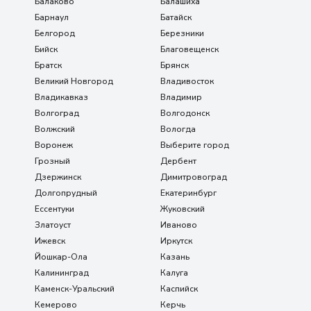
Балаково
Балашиха
Барнаул
Батайск
Белгород
Березники
Бийск
Благовещенск
Братск
Брянск
Великий Новгород
Владивосток
Владикавказ
Владимир
Волгоград
Волгодонск
Волжский
Вологда
Воронеж
Выберите город
Грозный
Дербент
Дзержинск
Димитровоград
Долгопрудный
Екатеринбург
Ессентуки
Жуковский
Златоуст
Иваново
Ижевск
Иркутск
Йошкар-Ола
Казань
Калининград
Калуга
Каменск-Уральский
Каспийск
Кемерово
Керчь