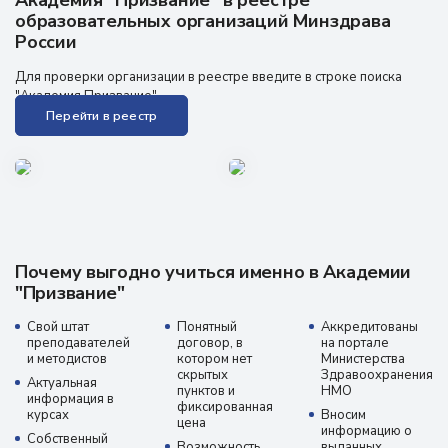
Академия "Призвание" в реестре
образовательных организаций Минздрава
России
Для проверки организации в реестре введите в строке поиска
"Академия Призвание"
Перейти в реестр
Почему выгодно учиться именно в Академии
"Призвание"
Свой штат
Понятный
Аккредитованы
преподавателей
договор, в
на портале
и методистов
котором нет
Министерства
скрытых
Здравоохранения
Актуальная
пунктов и
НМО
информация в
фиксированная
курсах
Вносим
цена
информацию о
Собственный
Возможность
выданных