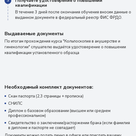
Получаете удостоверение о повышении
3
квалификации
В течение 3 дней после окончания обучения вносим данные о
выданном документе в федеральный реестр ФИС ФРДО.
Выдаваемые документы
По итогам прохождения курса "Кольпоскопия в акушерстве и
гинекологии" слушателю выдаётся удостоверение о повышении
квалификации установленного образца
Необходимый комплект документов:
Скан паспорта (2,3 страницы + прописка)
СНИЛС
Диплом о базовом образовании (высшем или среднем
профессиональном)
Свидетельство о заключении/расторжении брака (если фамилия
в дипломе и паспорте не совпадает)
Документы можно подать лично в офисе или прислать вашему