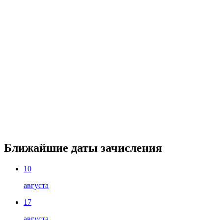
Ближайшие даты зачисления
10
августа
17
августа