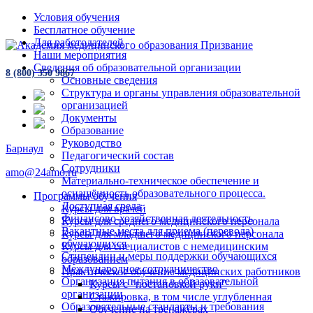
Условия обучения
Бесплатное обучение
Для работодателей
Наши мероприятия
Сведения об образовательной организации
8 (800) 350 9867
Основные сведения
Структура и органы управления образовательной
организацией
Документы
Образование
Руководство
Барнаул
Педагогический состав
Сотрудники
amo@24amo.ru
Материально-техническое обеспечение и
оснащённость образовательного процесса.
Программы обучения
Доступная среда
Курсы для врачей
Финансово-хозяйственная деятельность
Курсы для среднего медицинского персонала
Вакантные места для приема (перевода)
Курсы для младшего медицинского персонала
обучающихся
Курсы для специалистов с немедицинским
Стипендии и меры поддержки обучающихся
образованием
Международное сотрудничество
Практическое обучение медицинских работников
Организация питания в образовательной
Курсы с "постановкой руки"
организации
Стажировка, в том числе углубленная
Образовательные стандарты и требования
Обучение на тренажёрах